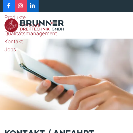
Home
Unternehmen
Produkte
Maschinenpark
Qualitätsmanagement
Kontakt
Jobs
Kontakt / Anfahrt